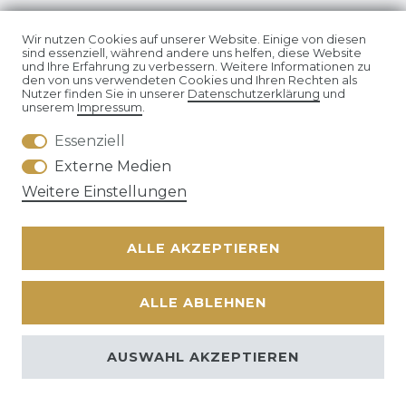
Impressum
Daten­schutz­erklärung
Wir nutzen Cookies auf unserer Website. Einige von diesen
sind essenziell, während andere uns helfen, diese Website
und Ihre Erfahrung zu verbessern. Weitere Informationen zu
den von uns verwendeten Cookies und Ihren Rechten als
Nutzer finden Sie in unserer
Daten­schutz­erklärung
und
unserem
Impressum
.
Essenziell
AGB
Widerrufs­recht
Externe Medien
Weitere Einstellungen
ALLE AKZEPTIEREN
Kontakt
VERTRAG WIDERRUFEN
ALLE ABLEHNEN
© Copyright 2026 | Alle Rechte vorbehalten. | * Alle Preise
zzgl. ges.
AUSWAHL AKZEPTIEREN
MwSt.
zzgl.
Versandkosten