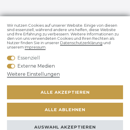
Impressum
Daten­schutz­erklärung
Wir nutzen Cookies auf unserer Website. Einige von diesen
sind essenziell, während andere uns helfen, diese Website
und Ihre Erfahrung zu verbessern. Weitere Informationen zu
den von uns verwendeten Cookies und Ihren Rechten als
Nutzer finden Sie in unserer
Daten­schutz­erklärung
und
unserem
Impressum
.
Essenziell
AGB
Widerrufs­recht
Externe Medien
Weitere Einstellungen
ALLE AKZEPTIEREN
Kontakt
VERTRAG WIDERRUFEN
ALLE ABLEHNEN
© Copyright 2026 | Alle Rechte vorbehalten. | * Alle Preise
zzgl. ges.
AUSWAHL AKZEPTIEREN