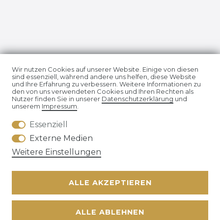
Impressum
Daten­schutz­erklärung
Wir nutzen Cookies auf unserer Website. Einige von diesen
sind essenziell, während andere uns helfen, diese Website
und Ihre Erfahrung zu verbessern. Weitere Informationen zu
den von uns verwendeten Cookies und Ihren Rechten als
Nutzer finden Sie in unserer
Daten­schutz­erklärung
und
unserem
Impressum
.
Essenziell
AGB
Widerrufs­recht
Externe Medien
Weitere Einstellungen
ALLE AKZEPTIEREN
Kontakt
VERTRAG WIDERRUFEN
ALLE ABLEHNEN