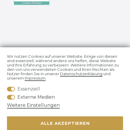
Impressum
Daten­schutz­erklärung
Wir nutzen Cookies auf unserer Website. Einige von diesen
sind essenziell, während andere uns helfen, diese Website
und Ihre Erfahrung zu verbessern. Weitere Informationen zu
den von uns verwendeten Cookies und Ihren Rechten als
Nutzer finden Sie in unserer
Daten­schutz­erklärung
und
unserem
Impressum
.
Essenziell
AGB
Widerrufs­recht
Externe Medien
Weitere Einstellungen
ALLE AKZEPTIEREN
Kontakt
VERTRAG WIDERRUFEN