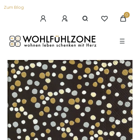
Zum Blog
0
☰