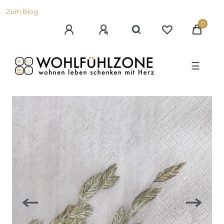
Zum Blog
0
☰