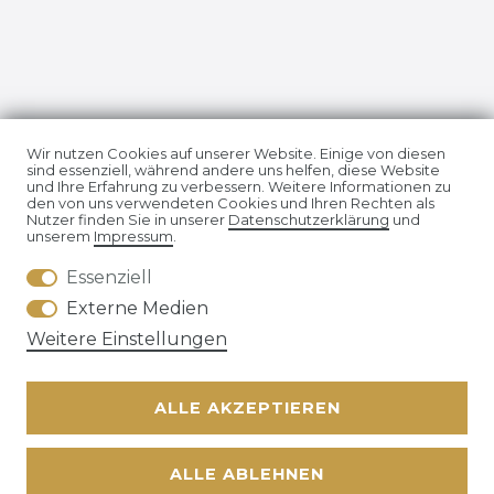
Impressum
Daten­schutz­erklärung
Wir nutzen Cookies auf unserer Website. Einige von diesen
sind essenziell, während andere uns helfen, diese Website
und Ihre Erfahrung zu verbessern. Weitere Informationen zu
den von uns verwendeten Cookies und Ihren Rechten als
Nutzer finden Sie in unserer
Daten­schutz­erklärung
und
unserem
Impressum
.
Essenziell
AGB
Widerrufs­recht
Externe Medien
Weitere Einstellungen
ALLE AKZEPTIEREN
Kontakt
VERTRAG WIDERRUFEN
ALLE ABLEHNEN