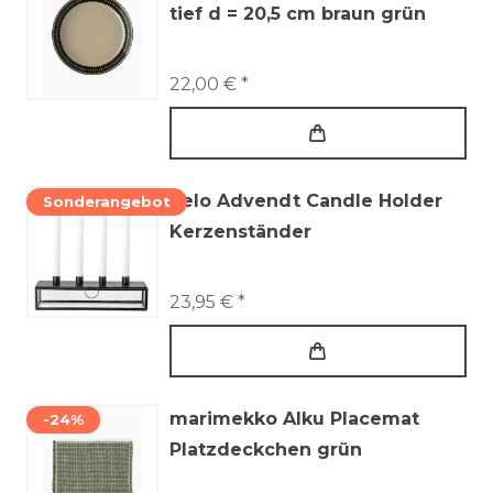
tief d = 20,5 cm braun grün
22,00 € *
Pelo Advendt Candle Holder
Sonderangebot
Kerzenständer
23,95 € *
marimekko Alku Placemat
-24%
Platzdeckchen grün