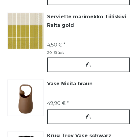
Serviette marimekko Tiiliskivi
Raita gold
4,50 € *
20
Stück
Vase Nicita braun
49,90 € *
Krug Troy Vase schwarz