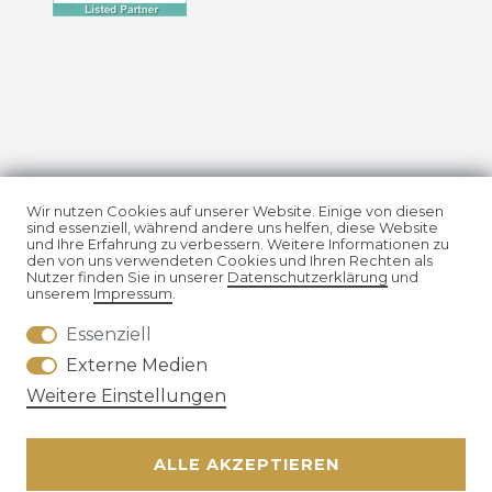
Impressum
Daten­schutz­erklärung
Wir nutzen Cookies auf unserer Website. Einige von diesen
sind essenziell, während andere uns helfen, diese Website
und Ihre Erfahrung zu verbessern. Weitere Informationen zu
den von uns verwendeten Cookies und Ihren Rechten als
Nutzer finden Sie in unserer
Daten­schutz­erklärung
und
unserem
Impressum
.
Essenziell
AGB
Widerrufs­recht
Externe Medien
Weitere Einstellungen
ALLE AKZEPTIEREN
Kontakt
VERTRAG WIDERRUFEN