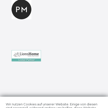
Impressum
Daten­schutz­erklärung
Wir nutzen Cookies auf unserer Website. Einige von diesen
sind essenziell, während andere uns helfen, diese Website