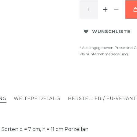
WUNSCHLISTE
* Alle angegebenen Preise sind G
Kleinunternehmerregelung.
NG
WEITERE DETAILS
HERSTELLER / EU-VERAN
 Sorten d = 7 cm, h = 11 cm Porzellan