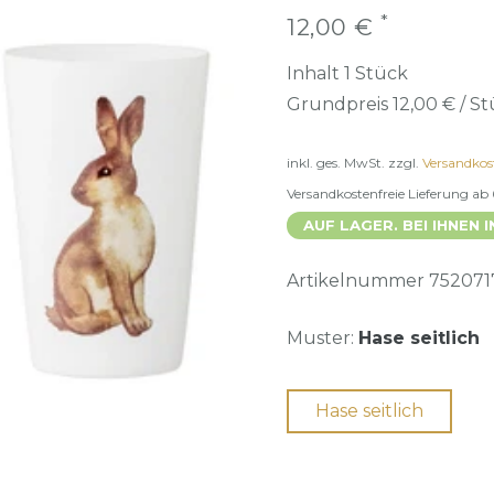
*
12,00 €
Inhalt
1
Stück
Grundpreis
12,00 € / S
inkl. ges. MwSt.
zzgl.
Versandkos
Versandkostenfreie Lieferung ab
AUF LAGER. BEI IHNEN I
Artikelnummer
752071
Muster:
Hase seitlich
Hase seitlich