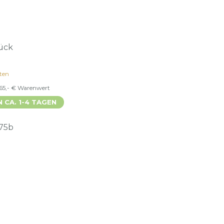
tück
ten
 65,- € Warenwert
N CA. 1-4 TAGEN
75b