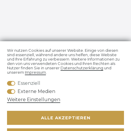
Impressum
Daten­schutz­erklärung
Wir nutzen Cookies auf unserer Website. Einige von diesen
sind essenziell, während andere uns helfen, diese Website
und Ihre Erfahrung zu verbessern. Weitere Informationen zu
den von uns verwendeten Cookies und Ihren Rechten als
Nutzer finden Sie in unserer
Daten­schutz­erklärung
und
unserem
Impressum
.
Essenziell
AGB
Widerrufs­recht
Externe Medien
Weitere Einstellungen
ALLE AKZEPTIEREN
Kontakt
VERTRAG WIDERRUFEN