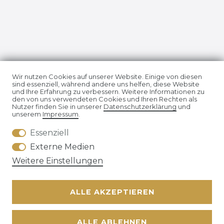
Impressum
Daten­schutz­erklärung
Wir nutzen Cookies auf unserer Website. Einige von diesen
sind essenziell, während andere uns helfen, diese Website
und Ihre Erfahrung zu verbessern. Weitere Informationen zu
den von uns verwendeten Cookies und Ihren Rechten als
Nutzer finden Sie in unserer
Daten­schutz­erklärung
und
unserem
Impressum
.
Essenziell
AGB
Widerrufs­recht
Externe Medien
Weitere Einstellungen
ALLE AKZEPTIEREN
Kontakt
VERTRAG WIDERRUFEN
ALLE ABLEHNEN