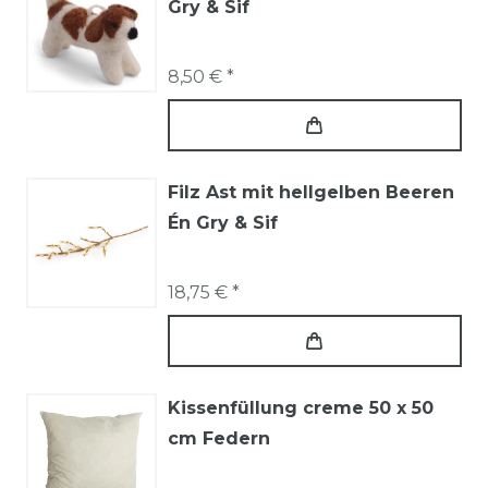
Gry & Sif
8,50 € *
Filz Ast mit hellgelben Beeren
Én Gry & Sif
18,75 € *
Kissenfüllung creme 50 x 50
cm Federn