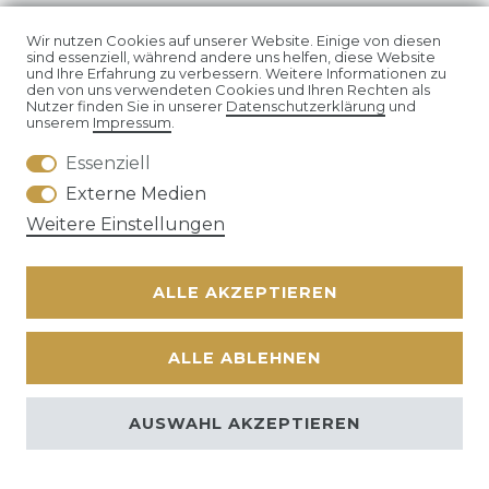
Der Nutzen vieler Gegenstände kann immer
Wir nutzen Cookies auf unserer Website. Einige von diesen
wieder neu interpretiert werden . Die meisten
sind essenziell, während andere uns helfen, diese Website
und Ihre Erfahrung zu verbessern. Weitere Informationen zu
unserer Schätzchen finden sogar das gesamte
den von uns verwendeten Cookies und Ihren Rechten als
Nutzer finden Sie in unserer
Daten­schutz­erklärung
und
Jahr über einen wunderbaren Platz im Ihrem
unserem
Impressum
.
Wohnraum. Ästhetische Vasen und
Essenziell
Sammerlerstücke aus Holz sind nur einige der
Externe Medien
Artikel aus diesem Segment. Auch Kerzenhalter,
Weitere Einstellungen
stilvolle gerahmte Fotodrucke oder warme Plaids
bilden eine pfiffige Grundlage für komfortables
ALLE AKZEPTIEREN
Wohnen.
Raffinierte Wohnaccessoires
ALLE ABLEHNEN
Ein schlichtes Design ist oftmals schöner, als
bunte Deko-Gegenstände. Schlichtes
AUSWAHL AKZEPTIEREN
skandinavisches Design bildet hierbei die
Grundlage für viele Arten von Dekorationen. Es