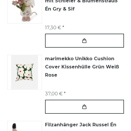
mit Schleier & Blumenstrauß
Én Gry & Sif
17,30 € *
marimekko Unikko Cushion
Cover Kissenhülle Grün Weiß
Rose
37,00 € *
Filzanhänger Jack Russel Én