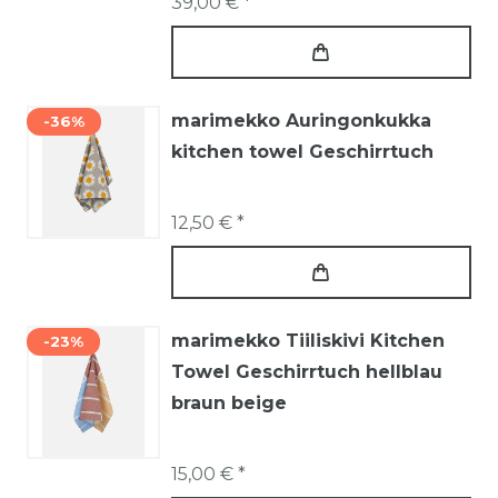
39,00 € *
marimekko Auringonkukka
-36%
kitchen towel Geschirrtuch
12,50 € *
marimekko Tiiliskivi Kitchen
-23%
Towel Geschirrtuch hellblau
braun beige
15,00 € *