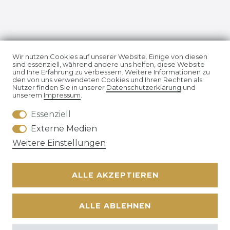
Impressum
Daten­schutz­erklärung
Wir nutzen Cookies auf unserer Website. Einige von diesen
sind essenziell, während andere uns helfen, diese Website
und Ihre Erfahrung zu verbessern. Weitere Informationen zu
den von uns verwendeten Cookies und Ihren Rechten als
Nutzer finden Sie in unserer
Daten­schutz­erklärung
und
unserem
Impressum
.
Essenziell
AGB
Widerrufs­recht
Externe Medien
Weitere Einstellungen
ALLE AKZEPTIEREN
Kontakt
VERTRAG WIDERRUFEN
ALLE ABLEHNEN