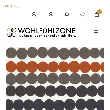
Zum Blog
0
☰