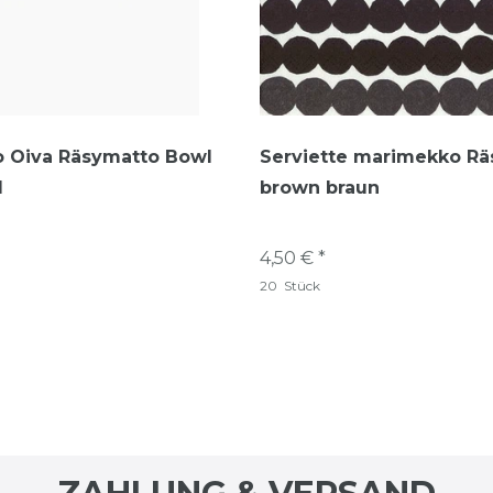
 Oiva Räsymatto Bowl
Serviette marimekko R
l
brown braun
4,50 € *
20
Stück