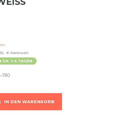
EISS
ten
 65,- € Warenwert
N CA. 1-4 TAGEN
-190
IN DEN WARENKORB