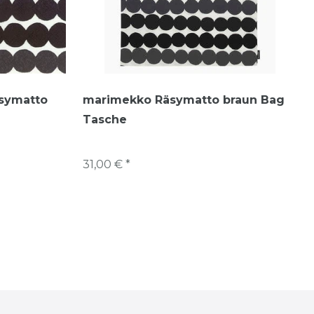
äsymatto
marimekko Räsymatto braun Bag
Tasche
31,00 € *