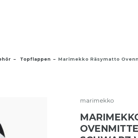
ehör
Topflappen
Marimekko Räsymatto Ovenmi
marimekko
MARIMEKK
OVENMITTE