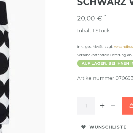
SCHWARZ W
*
20,00 €
Inhalt
1
Stück
inkl. ges. MwSt.
zzgl.
Versandkos
Versandkostenfreie Lieferung ab
AUF LAGER. BEI IHNEN I
Artikelnummer
070693
WUNSCHLISTE