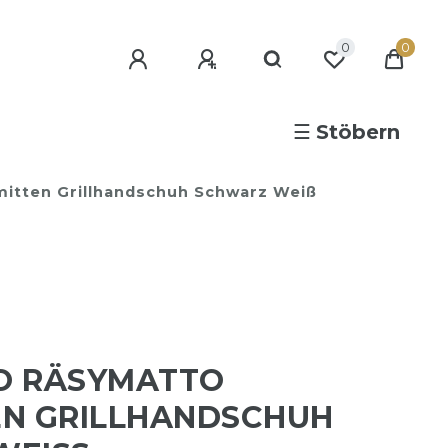
0
0
☰
Stöbern
tten Grillhandschuh Schwarz Weiß
O RÄSYMATTO
N GRILLHANDSCHUH