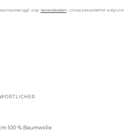
esamtpreise (ggf. zzgl.
Versandkosten
). Umsatzsteuerbefreit aufgrund
TWORTLICHER
5 cm 100 % Baumwolle