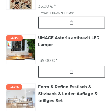
35,00 € *
1
Meter
| 35,00 € / Meter
UMAGE Asteria anthrazit LED
-48%
Lampe
139,00 € *
Form & Refine Esstisch &
-47%
Sitzbank & Leder-Auflage 3-
teiliges Set