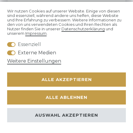
Bewertungsprofil bei SHOPVOTE.DE ansehen
Wir nutzen Cookies auf unserer Website. Einige von diesen
sind essenziell, während andere uns helfen, diese Website
und Ihre Erfahrung zu verbessern. Weitere Informationen zu
Informationen zur Echtheit von Kundenbewertungen
den von uns verwendeten Cookies und Ihren Rechten als
Nutzer finden Sie in unserer
Daten­schutz­erklärung
und
unserem
Impressum
.
Essenziell
Externe Medien
Weitere Einstellungen
ALLE AKZEPTIEREN
ALLE ABLEHNEN
AUSWAHL AKZEPTIEREN