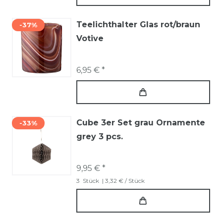
Teelichthalter Glas rot/braun
-37%
Votive
6,95 € *
Cube 3er Set grau Ornamente
-33%
grey 3 pcs.
9,95 € *
3
Stück
| 3,32 € / Stück