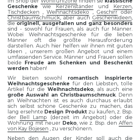
Im Shop der
Wohlfühlzone
finden sie
klassische
Geschenke
wie
Kerzenständer
und
Kerzen
,
Tischdecken
,
Weihnachtsdeko
,
Geschirr
oder
Christbaumschmuck
, aber auch
Geschenkideen
,
die
originell, ausgefallen und ganz besonders
sind - sowohl für Frauen, als auch für Männer.
Wobei Weihnachtsgeschenke für die lieben
Männer oft die größte Herausforderung
darstellen. Auch hier helfen wir ihnen mit guten
Ideen , unserem großen Angebot und einem
umfassenden Service. Männer und Frauen sollen
beide
Freude am Schenken und Beschenkt
werden
haben!
Wir bieten sowohl
romantisch inspirierte
Weihnachtsgeschenke
für den Liebsten, tolle
Artikel für die
Weihnachtsdeko
, als auch eine
große Auswahl an Christbaumschmuck
. Denn
an Weihnachten ist es auch durchaus erlaubt
sich selbst schöne Geschenke zu machen, das
lang ersehnte
Design Produkt
zu kaufen, z. Bsp.
der
Bell Lamp
(derzeit im Angebot) oder die
Wohnung mit neuer
Deko
, wie z. Bsp. den
Affen
von Kay Bojesen
, zu verschönern.
Neben den Augen der Kinder soll auch die