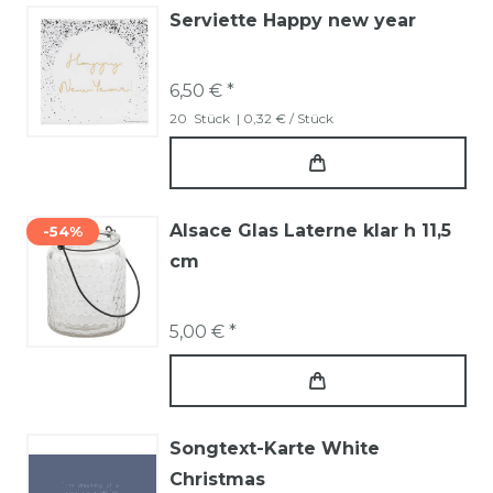
Serviette Happy new year
6,50 € *
20
Stück
| 0,32 € / Stück
Alsace Glas Laterne klar h 11,5
-54%
cm
5,00 € *
Songtext-Karte White
Christmas