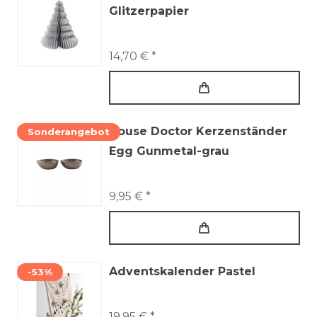
Glitzerpapier
14,70 € *
House Doctor Kerzenständer
Sonderangebot
Egg Gunmetal-grau
9,95 € *
Adventskalender Pastel
-53%
19,95 € *