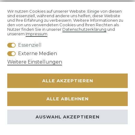
Wir nutzen Cookies auf unserer Website. Einige von diesen
sind essenziell, während andere uns helfen, diese Website
und Ihre Erfahrung zu verbessern. Weitere Informationen zu
den von uns verwendeten Cookies und Ihren Rechten als
Nutzer finden Sie in unserer
Daten­schutz­erklärung
und
unserem
Impressum
.
SEHR GUT
5 / 5
Essenziell
Externe Medien
aus 112 Bewertungen
Weitere Einstellungen
bei: shopvote.de, ebay.de
Bewertungsprofil bei SHOPVOTE.DE ansehen
ALLE AKZEPTIEREN
Informationen zur Echtheit von Kundenbewertungen
ALLE ABLEHNEN
AUSWAHL AKZEPTIEREN