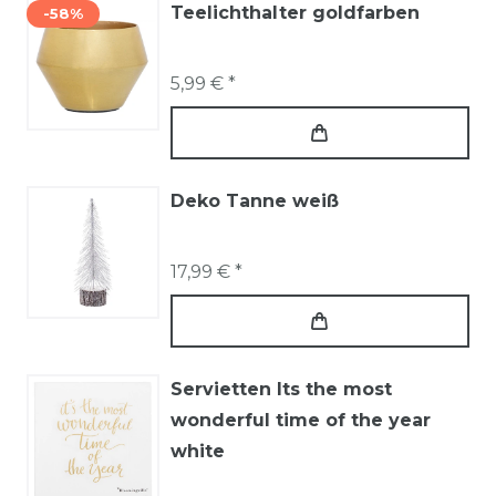
Teelichthalter goldfarben
-58%
5,99 € *
Deko Tanne weiß
17,99 € *
Servietten Its the most
wonderful time of the year
white